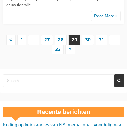
gauw tientalle…
Read More
B
<
1
…
27
28
29
30
31
…
33
>
e
r
i
c
h
t
Recente berichten
e
Korting op treinkaartjes van NS International: voordelig naar