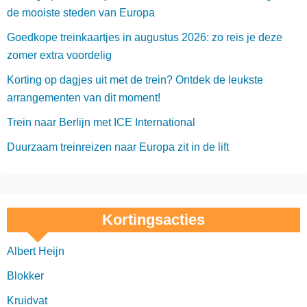
n
de mooiste steden van Europa
p
Goedkope treinkaartjes in augustus 2026: zo reis je deze
a
zomer extra voordelig
Korting op dagjes uit met de trein? Ontdek de leukste
g
arrangementen van dit moment!
i
Trein naar Berlijn met ICE International
n
Duurzaam treinreizen naar Europa zit in de lift
e
r
i
Kortingsacties
n
Albert Heijn
g
Blokker
Kruidvat