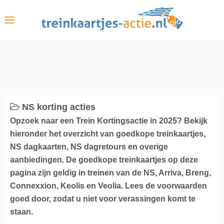
S
k
i
p
t
o
c
o
NS korting acties
n
Opzoek naar een Trein Kortingsactie in 2025? Bekijk
t
hieronder het overzicht van goedkope treinkaartjes,
e
NS dagkaarten, NS dagretours en overige
n
aanbiedingen. De goedkope treinkaartjes op deze
t
pagina zijn geldig in treinen van de NS, Arriva, Breng,
Connexxion, Keolis en Veolia. Lees de voorwaarden
goed door, zodat u niet voor verassingen komt te
staan.