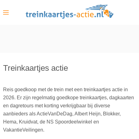
S
k
i
p
t
o
c
o
Treinkaartjes actie
n
t
e
Reis goedkoop met de trein met een treinkaartjes actie in
n
2026. Er zijn regelmatig goedkope treinkaartjes, dagkaarten
t
en dagretours met korting verkrijgbaar bij diverse
aanbieders als ActieVanDeDag, Albert Heijn, Blokker,
Hema, Kruidvat, de NS Spoordeelwinkel en
VakantieVeilingen.