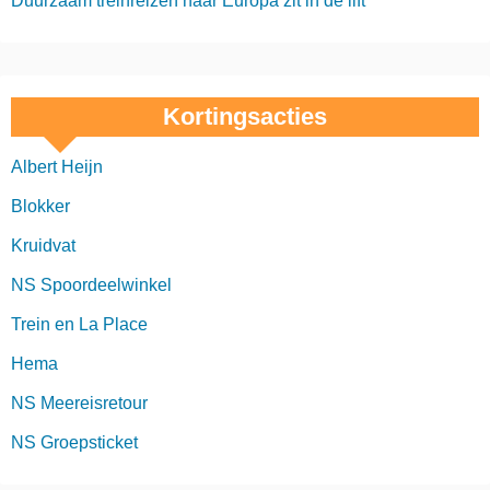
Duurzaam treinreizen naar Europa zit in de lift
Kortingsacties
Albert Heijn
Blokker
Kruidvat
NS Spoordeelwinkel
Trein en La Place
Hema
NS Meereisretour
NS Groepsticket