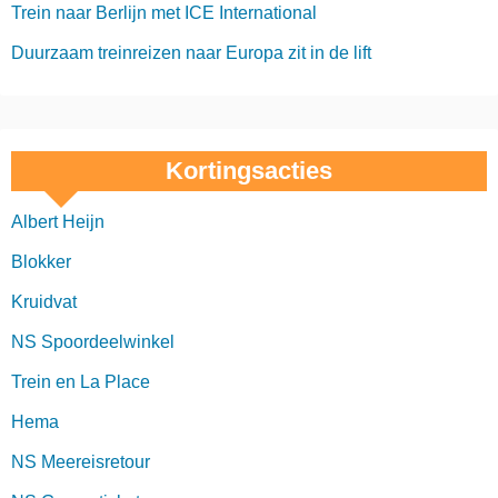
Trein naar Berlijn met ICE International
i
Duurzaam treinreizen naar Europa zit in de lift
n
e
r
Kortingsacties
i
Albert Heijn
n
Blokker
g
Kruidvat
NS Spoordeelwinkel
Trein en La Place
Hema
NS Meereisretour