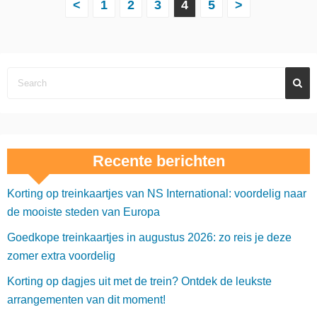
B
<
1
2
3
4
5
>
e
r
i
c
h
Recente berichten
t
Korting op treinkaartjes van NS International: voordelig naar
e
de mooiste steden van Europa
n
Goedkope treinkaartjes in augustus 2026: zo reis je deze
p
zomer extra voordelig
a
Korting op dagjes uit met de trein? Ontdek de leukste
arrangementen van dit moment!
g