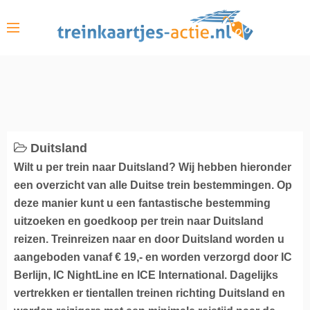
S
k
i
p
t
o
c
o
Duitsland
n
Wilt u per trein naar Duitsland? Wij hebben hieronder
t
een overzicht van alle Duitse trein bestemmingen. Op
e
deze manier kunt u een fantastische bestemming
n
uitzoeken en goedkoop per trein naar Duitsland
t
reizen. Treinreizen naar en door Duitsland worden u
aangeboden vanaf € 19,- en worden verzorgd door IC
Berlijn, IC NightLine en ICE International. Dagelijks
vertrekken er tientallen treinen richting Duitsland en