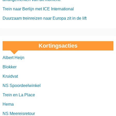
g
Trein naar Berlijn met ICE International
i
Duurzaam treinreizen naar Europa zit in de lift
n
e
r
Kortingsacties
i
Albert Heijn
n
Blokker
g
Kruidvat
NS Spoordeelwinkel
Trein en La Place
Hema
NS Meereisretour