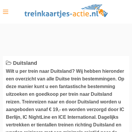
S
k
i
p
t
o
c
o
Duitsland
n
Wilt u per trein naar Duitsland? Wij hebben hieronder
t
een overzicht van alle Duitse trein bestemmingen. Op
e
deze manier kunt u een fantastische bestemming
n
uitzoeken en goedkoop per trein naar Duitsland
t
reizen. Treinreizen naar en door Duitsland worden u
aangeboden vanaf € 19,- en worden verzorgd door IC
Berlijn, IC NightLine en ICE International. Dagelijks
vertrekken er tientallen treinen richting Duitsland en