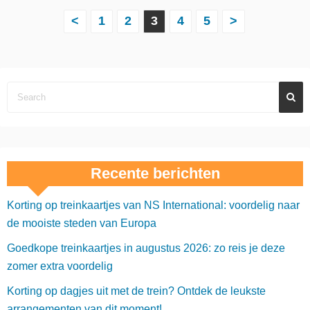
B
<
1
2
3
4
5
>
e
r
i
c
h
Recente berichten
t
Korting op treinkaartjes van NS International: voordelig naar
e
de mooiste steden van Europa
n
Goedkope treinkaartjes in augustus 2026: zo reis je deze
p
zomer extra voordelig
a
Korting op dagjes uit met de trein? Ontdek de leukste
arrangementen van dit moment!