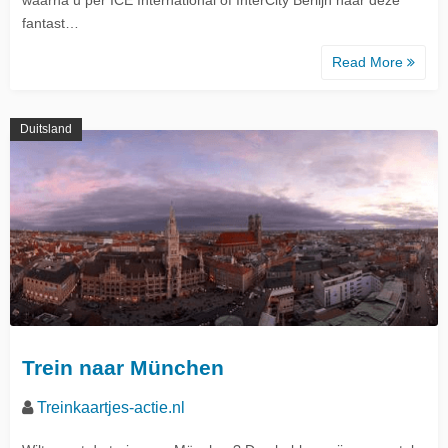
fantast…
Read More
Duitsland
Trein naar München
Treinkaartjes-actie.nl