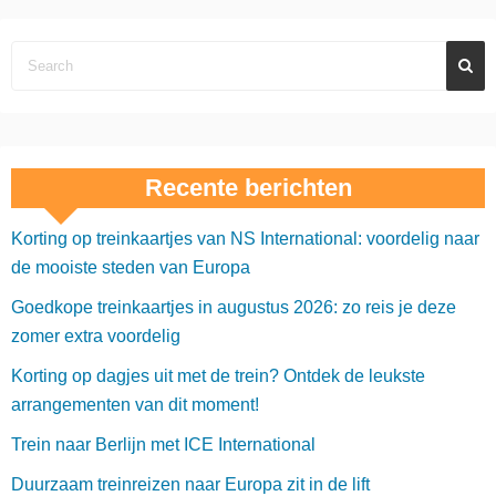
r
i
c
h
Recente berichten
t
Korting op treinkaartjes van NS International: voordelig naar
e
de mooiste steden van Europa
n
Goedkope treinkaartjes in augustus 2026: zo reis je deze
p
zomer extra voordelig
a
Korting op dagjes uit met de trein? Ontdek de leukste
arrangementen van dit moment!
g
Trein naar Berlijn met ICE International
i
Duurzaam treinreizen naar Europa zit in de lift