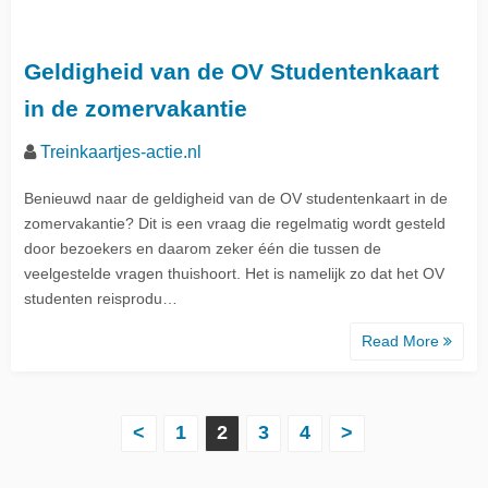
Geldigheid van de OV Studentenkaart
in de zomervakantie
Treinkaartjes-actie.nl
Benieuwd naar de geldigheid van de OV studentenkaart in de
zomervakantie? Dit is een vraag die regelmatig wordt gesteld
door bezoekers en daarom zeker één die tussen de
veelgestelde vragen thuishoort. Het is namelijk zo dat het OV
studenten reisprodu…
Read More
B
<
1
2
3
4
>
e