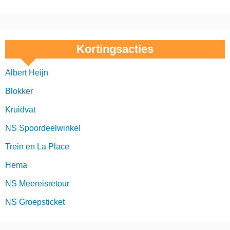
n
e
r
Kortingsacties
i
Albert Heijn
n
Blokker
g
Kruidvat
NS Spoordeelwinkel
Trein en La Place
Hema
NS Meereisretour
NS Groepsticket