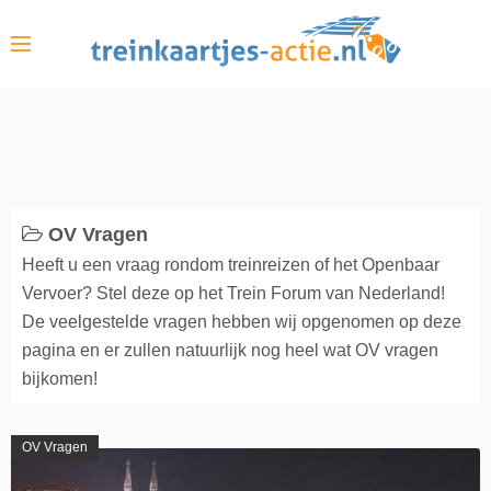
S
k
i
p
t
o
c
o
OV Vragen
n
Heeft u een vraag rondom treinreizen of het Openbaar
t
Vervoer? Stel deze op het Trein Forum van Nederland!
e
De veelgestelde vragen hebben wij opgenomen op deze
n
pagina en er zullen natuurlijk nog heel wat OV vragen
t
bijkomen!
OV Vragen