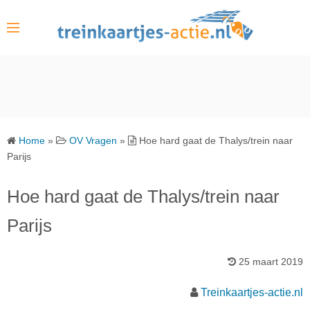
S
k
i
p
t
o
c
o
Home
»
OV Vragen
»
Hoe hard gaat de Thalys/trein naar
n
Parijs
t
e
Hoe hard gaat de Thalys/trein naar
n
Parijs
t
25 maart 2019
Treinkaartjes-actie.nl