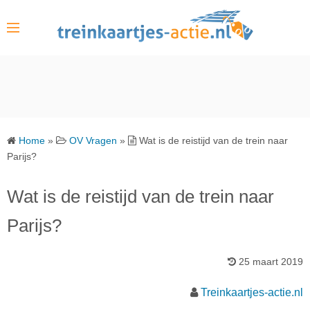
S
k
i
p
t
o
c
o
Home
»
OV Vragen
»
Wat is de reistijd van de trein naar
n
Parijs?
t
e
Wat is de reistijd van de trein naar
n
Parijs?
t
25 maart 2019
Treinkaartjes-actie.nl