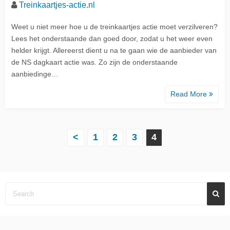
Treinkaartjes-actie.nl
Weet u niet meer hoe u de treinkaartjes actie moet verzilveren?
Lees het onderstaande dan goed door, zodat u het weer even
helder krijgt. Allereerst dient u na te gaan wie de aanbieder van
de NS dagkaart actie was. Zo zijn de onderstaande
aanbiedinge…
Read More
B
<
1
2
3
4
e
r
i
c