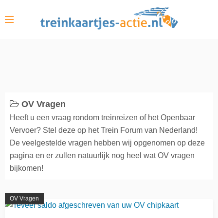
S
k
i
p
t
o
c
o
OV Vragen
n
Heeft u een vraag rondom treinreizen of het Openbaar
t
Vervoer? Stel deze op het Trein Forum van Nederland!
e
De veelgestelde vragen hebben wij opgenomen op deze
n
pagina en er zullen natuurlijk nog heel wat OV vragen
t
bijkomen!
OV Vragen