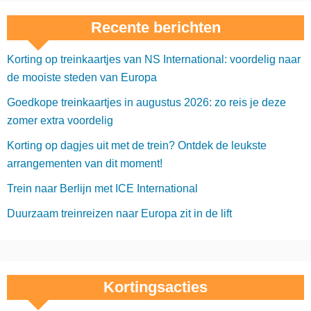
h
Recente berichten
t
Korting op treinkaartjes van NS International: voordelig naar
e
de mooiste steden van Europa
n
Goedkope treinkaartjes in augustus 2026: zo reis je deze
p
zomer extra voordelig
a
Korting op dagjes uit met de trein? Ontdek de leukste
arrangementen van dit moment!
g
Trein naar Berlijn met ICE International
i
Duurzaam treinreizen naar Europa zit in de lift
n
e
r
Kortingsacties
i