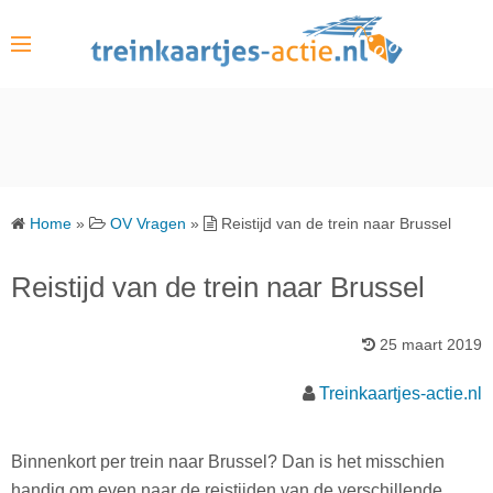
S
k
i
p
t
o
c
o
Home
»
OV Vragen
»
Reistijd van de trein naar Brussel
n
t
Reistijd van de trein naar Brussel
e
n
25 maart 2019
t
Treinkaartjes-actie.nl
Binnenkort per trein naar Brussel? Dan is het misschien
handig om even naar de reistijden van de verschillende