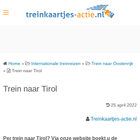
S
k
i
p
t
o
c
o
Home
»
Internationale treinreizen
»
Trein naar Oostenrijk
n
»
Trein naar Tirol
t
e
Trein naar Tirol
n
t
25 april 2022
Treinkaartjes-actie.nl
Per trein naar Tirol? Via onze website boekt u de