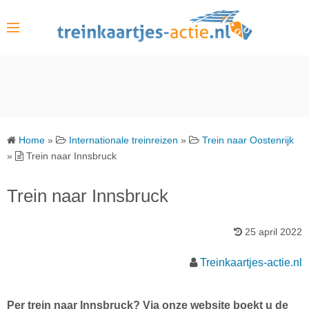
S
k
i
p
t
o
c
o
Home
»
Internationale treinreizen
»
Trein naar Oostenrijk
n
»
Trein naar Innsbruck
t
e
Trein naar Innsbruck
n
t
25 april 2022
Treinkaartjes-actie.nl
Per trein naar Innsbruck? Via onze website boekt u de