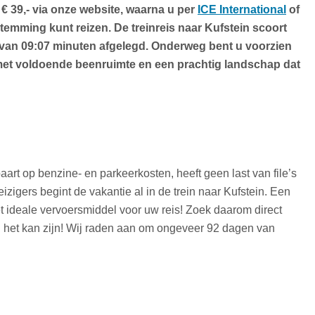
r € 39,- via onze website, waarna u per
ICE International
of
temming kunt reizen. De treinreis naar Kufstein scoort
d van 09:07 minuten afgelegd. Onderweg bent u voorzien
 met voldoende beenruimte en een prachtig landschap dat
d
rt op benzine- en parkeerkosten, heeft geen last van file’s
zigers begint de vakantie al in de trein naar Kufstein. Een
et ideale vervoersmiddel voor uw reis! Zoek daarom direct
ig het kan zijn! Wij raden aan om ongeveer 92 dagen van