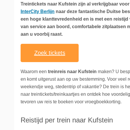
Treintickets naar Kufstein zijn al verkrijgbaar voo
La Place
Trein naar Oostenrijk
InterCity Berlijn
naar deze fantastische Duitse bes
een hoge klanttevredenheid en is met een reistij
Polen
van service aan boord, comfortabele zitplaatsen
Trein naar Zwitserlan
aan u voorbij raast.
Treinen
Zoek tickets
Waarom een
treinreis naar Kufstein
maken? U bespaa
en komt uitgerust aan op uw bestemming. Voor veel rei
weekendje weg, stedentrip of vakantie? De trein is h
naar treintickets/treinkaartjes en ontdek hoe voordel
tevoren uw reis te boeken voor vroegboekkorting.
Reistijd per trein naar Kufstein