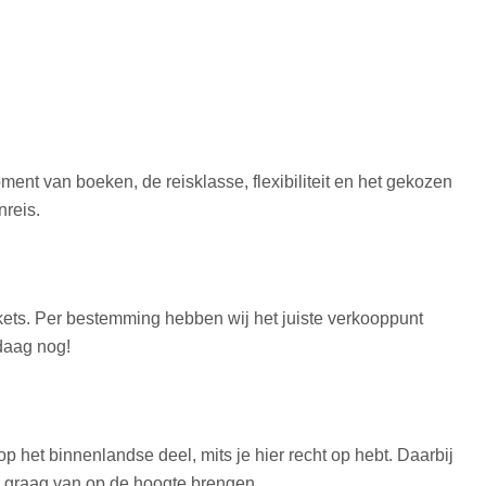
oment van boeken, de reisklasse, flexibiliteit en het gekozen
nreis.
ickets. Per bestemming hebben wij het juiste verkooppunt
daag nog!
p het binnenlandse deel, mits je hier recht op hebt. Daarbij
je graag van op de hoogte brengen.