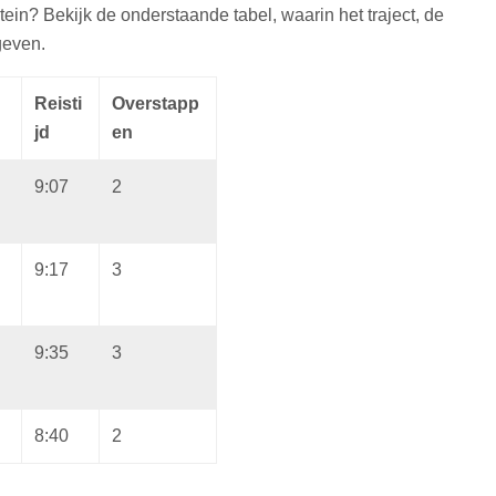
tein? Bekijk de onderstaande tabel, waarin het traject, de
geven.
Reisti
Overstapp
jd
en
9:07
2
9:17
3
9:35
3
n
8:40
2