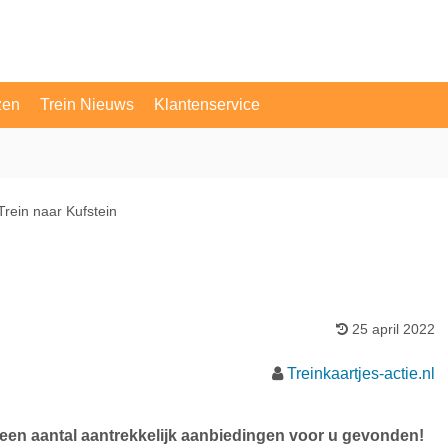
zen
Trein Nieuws
Klantenservice
OV Vragen
Contact
Trein naar Kufstein
25 april 2022
Treinkaartjes-actie.nl
j een aantal aantrekkelijk aanbiedingen voor u gevonden!