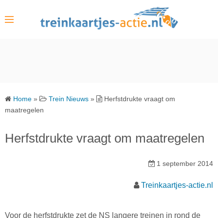
S
k
i
p
t
o
c
o
Home
»
Trein Nieuws
»
Herfstdrukte vraagt om
n
maatregelen
t
e
Herfstdrukte vraagt om maatregelen
n
t
1 september 2014
Treinkaartjes-actie.nl
Voor de herfstdrukte zet de NS langere treinen in rond de