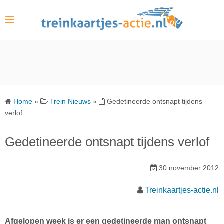
S
k
i
p
t
o
c
o
Home
»
Trein Nieuws
»
Gedetineerde ontsnapt tijdens
n
verlof
t
e
Gedetineerde ontsnapt tijdens verlof
n
t
30 november 2012
Treinkaartjes-actie.nl
Afgelopen week is er een gedetineerde man ontsnapt