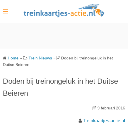
S
k
i
p
t
o
c
o
Home
»
Trein Nieuws
»
Doden bij treinongeluk in het
n
Duitse Beieren
t
e
Doden bij treinongeluk in het Duitse
n
Beieren
t
9 februari 2016
Treinkaartjes-actie.nl