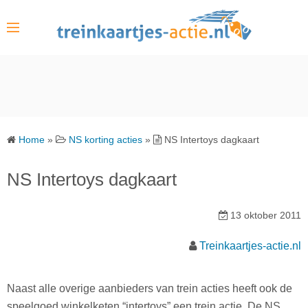
S
k
i
p
t
o
c
o
Home
»
NS korting acties
»
NS Intertoys dagkaart
n
t
NS Intertoys dagkaart
e
n
13 oktober 2011
t
Treinkaartjes-actie.nl
Naast alle overige aanbieders van trein acties heeft ook de
speelgoed winkelketen “intertoys” een trein actie. De NS