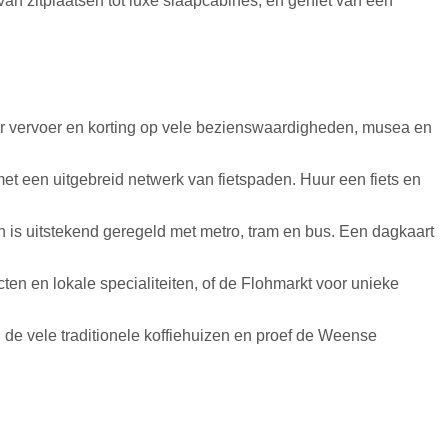
van zitplaatsen tot luxe slaapcabines, en geniet van een
ar vervoer en korting op vele bezienswaardigheden, musea en
met een uitgebreid netwerk van fietspaden. Huur een fiets en
is uitstekend geregeld met metro, tram en bus. Een dagkaart
n en lokale specialiteiten, of de Flohmarkt voor unieke
e vele traditionele koffiehuizen en proef de Weense