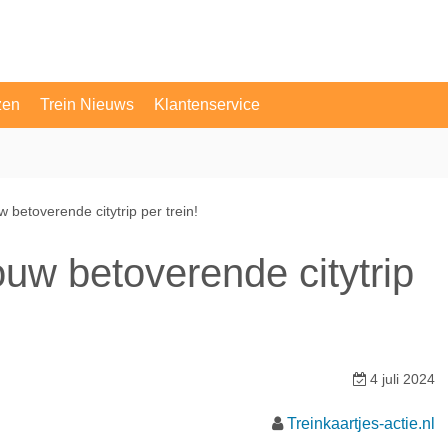
zen
Trein Nieuws
Klantenservice
OV Vragen
Contact
betoverende citytrip per trein!
w betoverende citytrip
4 juli 2024
Treinkaartjes-actie.nl