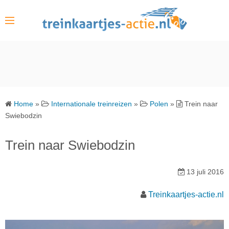
S
k
i
p
t
o
c
o
Home
»
Internationale treinreizen
»
Polen
»
Trein naar
n
Swiebodzin
t
e
Trein naar Swiebodzin
n
t
13 juli 2016
Treinkaartjes-actie.nl