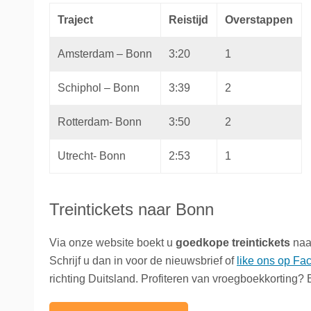
Traject
Reistijd
Overstappen
Amsterdam – Bonn
3:20
1
Schiphol – Bonn
3:39
2
Rotterdam- Bonn
3:50
2
Utrecht- Bonn
2:53
1
Treintickets naar Bonn
Via onze website boekt u
goedkope treintickets
naar
Schrijf u dan in voor de nieuwsbrief of
like ons op Fa
richting Duitsland. Profiteren van vroegboekkorting?