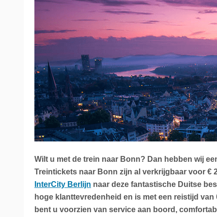
La Place
Trein naar Oostenrijk
Polen
Trein naar Zwitserlan
Treinen
Wilt u met de trein naar Bonn? Dan hebben wij ee
Treintickets naar Bonn zijn al verkrijgbaar voor €
InterCity Berlijn
naar deze fantastische Duitse bes
hoge klanttevredenheid en is met een reistijd van
bent u voorzien van service aan boord, comforta