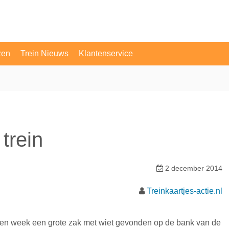
zen
Trein Nieuws
Klantenservice
OV Vragen
Contact
trein
2 december 2014
Treinkaartjes-actie.nl
open week een grote zak met wiet gevonden op de bank van de