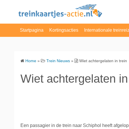
S
k
i
p
Startpagina
Kortingsacties
Internationale treinrei
t
o
NS Enkele Reis
Belgie
c
o
NS Dagretour
Denemarken
Home
»
Trein Nieuws
»
Wiet achtergelaten in trein
n
NS Weekenddagkaart
Duitsland
t
Wiet achtergelaten in 
e
NS dagkaart
Engeland
n
t
Actie van de Dag
Frankrijk
VakantieVeilingen
Luxemburg
Albert Heijn
Nederland
Een passagier in de trein naar Schiphol heeft afgel