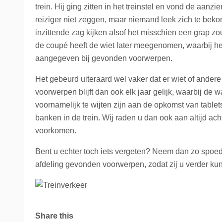
trein. Hij ging zitten in het treinstel en vond de aan
La Place
Trein naar Oostenrijk
reiziger niet zeggen, maar niemand leek zich te beko
inzittende zag kijken alsof het misschien een grap zou 
Polen
de coupé heeft de wiet later meegenomen, waarbij het
Trein naar Zwitserlan
aangegeven bij gevonden voorwerpen.
Het gebeurd uiteraard wel vaker dat er wiet of ander
Treinen
voorwerpen blijft dan ook elk jaar gelijk, waarbij de 
voornamelijk te wijten zijn aan de opkomst van table
banken in de trein. Wij raden u dan ook aan altijd ac
voorkomen.
Bent u echter toch iets vergeten? Neem dan zo spoed
afdeling gevonden voorwerpen, zodat zij u verder ku
Share this