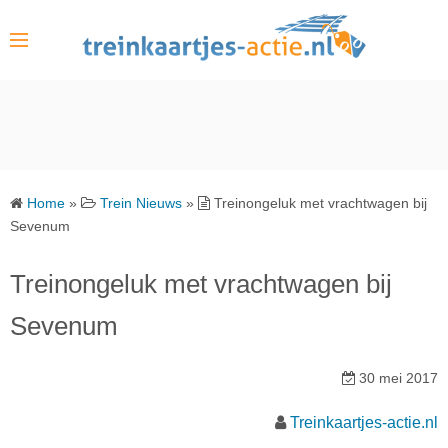
S
k
i
p
t
o
c
o
Home
»
Trein Nieuws
»
Treinongeluk met vrachtwagen bij
n
Sevenum
t
e
Treinongeluk met vrachtwagen bij
n
Sevenum
t
30 mei 2017
Treinkaartjes-actie.nl