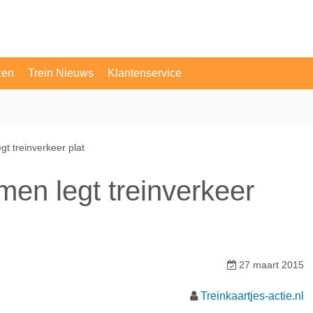
zen
Trein Nieuws
Klantenservice
OV Vragen
Contact
gt treinverkeer plat
men legt treinverkeer
27 maart 2015
Treinkaartjes-actie.nl