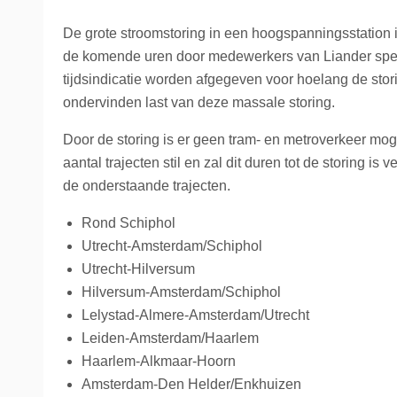
La Place
Trein naar Oostenrijk
De grote stroomstoring in een hoogspanningsstation i
de komende uren door medewerkers van Liander speci
Polen
tijdsindicatie worden afgegeven voor hoelang de sto
ondervinden last van deze massale storing.
Trein naar Zwitserlan
Door de storing is er geen tram- en metroverkeer moge
Treinen
aantal trajecten stil en zal dit duren tot de storing i
de onderstaande trajecten.
Rond Schiphol
Utrecht-Amsterdam/Schiphol
Utrecht-Hilversum
Hilversum-Amsterdam/Schiphol
Lelystad-Almere-Amsterdam/Utrecht
Leiden-Amsterdam/Haarlem
Haarlem-Alkmaar-Hoorn
Amsterdam-Den Helder/Enkhuizen