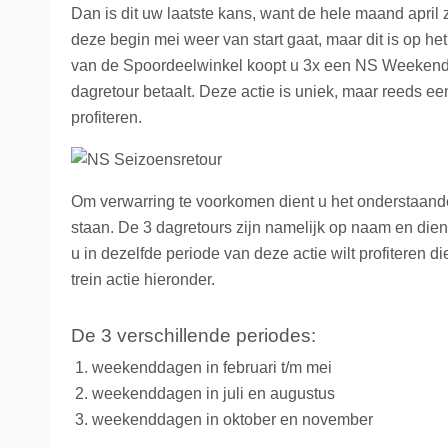
Dan is dit uw laatste kans, want de hele maand april 
La Place
Trein naar Oostenrijk
deze begin mei weer van start gaat, maar dit is op he
van de Spoordeelwinkel koopt u 3x een NS Weekendret
Polen
dagretour betaalt. Deze actie is uniek, maar reeds e
Trein naar Zwitserlan
profiteren.
Treinen
Om verwarring te voorkomen dient u het onderstaande
staan. De 3 dagretours zijn namelijk op naam en dien
u in dezelfde periode van deze actie wilt profiteren
trein actie hieronder.
De 3 verschillende periodes:
weekenddagen in februari t/m mei
weekenddagen in juli en augustus
weekenddagen in oktober en november