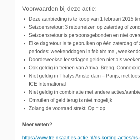
Voorwaarden bij deze actie:
Deze aanbieding is te koop van 1 februari 2015 t
Seizoensretour; 3 retourreizen op zaterdag of zon
Seizoensretour is persoonsgebonden en niet ove
Elke dagretour is te gebruiken op één zaterdag o
periodes: weekenddagen in feb t/m mei, weekendd
Doordeweekse feestdagen gelden niet als week
Ook geldig in treinen van Arriva, Breng, Connexxi
Niet geldig in Thalys Amsterdam – Parijs, met toes
ICE International
Niet geldig in combinatie met andere acties/aanb
Omruilen of geld terug is niet mogelijk
Zolang de voorraad strekt. Op = op
Meer weten?
https://www.treinkaartjes-actie.nl/ns-korting-acties/n