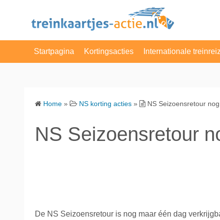
S
k
i
p
Startpagina
Kortingsacties
Internationale treinrei
t
o
NS Enkele Reis
Belgie
c
o
NS Dagretour
Denemarken
Home
»
NS korting acties
»
NS Seizoensretour nog 
n
NS Weekenddagkaart
Duitsland
t
NS Seizoensretour no
e
NS dagkaart
Engeland
n
t
Actie van de Dag
Frankrijk
VakantieVeilingen
Luxemburg
Albert Heijn
Nederland
De NS Seizoensretour is nog maar één dag verkrijgb