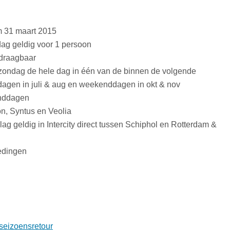
/m 31 maart 2015
dag geldig voor 1 persoon
rdraagbaar
f zondag de hele dag in één van de binnen de volgende
agen in juli & aug en weekenddagen in okt & nov
enddagen
on, Syntus en Veolia
lag geldig in Intercity direct tussen Schiphol en Rotterdam &
iedingen
s-seizoensretour