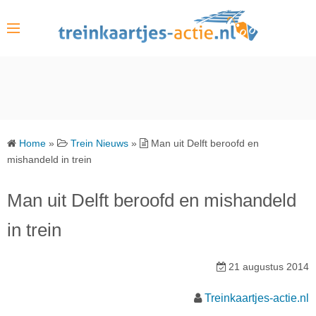
S
k
i
p
t
o
c
o
Home
»
Trein Nieuws
»
Man uit Delft beroofd en
n
mishandeld in trein
t
e
Man uit Delft beroofd en mishandeld
n
in trein
t
21 augustus 2014
Treinkaartjes-actie.nl