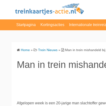
S
k
i
p
Startpagina
Kortingsacties
Internationale treinrei
t
o
NS Enkele Reis
Belgie
c
o
NS Dagretour
Denemarken
Home
»
Trein Nieuws
»
Man in trein mishandeld bi
n
NS Weekenddagkaart
Duitsland
t
Man in trein mishand
e
NS dagkaart
Engeland
n
t
Actie van de Dag
Frankrijk
VakantieVeilingen
Luxemburg
Albert Heijn
Nederland
Afgelopen week is een 20-jarige man slachtoffer gew