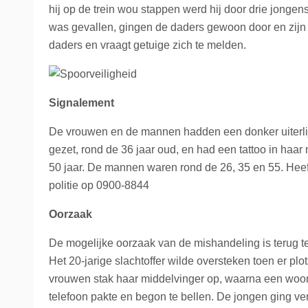
hij op de trein wou stappen werd hij door drie jonge
La Place
Trein naar Oostenrijk
was gevallen, gingen de daders gewoon door en zijn zi
daders en vraagt getuige zich te melden.
Polen
Trein naar Zwitserlan
Signalement
Treinen
De vrouwen en de mannen hadden een donker uiterlijk
gezet, rond de 36 jaar oud, en had een tattoo in ha
50 jaar. De mannen waren rond de 26, 35 en 55. Hee
politie op 0900-8844
Oorzaak
De mogelijke oorzaak van de mishandeling is terug te 
Het 20-jarige slachtoffer wilde oversteken toen er 
vrouwen stak haar middelvinger op, waarna een woo
telefoon pakte en begon te bellen. De jongen ging ve