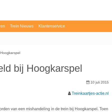
zen
Trein Nieuws
Klantenservice
OV Vragen
Contact
j Hoogkarspel
eld bij Hoogkarspel
10 juli 2015
Treinkaartjes-actie.nl
orden van een mishandeling in de trein bij Hoogkarspel. Toen