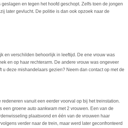
ns geslagen en tegen het hoofd geschopt. Zelfs toen de jongen
j later gevlucht. De politie is dan ook opzoek naar de
d
 en verschilden behoorlijk in leeftijd. De ene vrouw was
ar nek en op haar rechterarm. De andere vrouw was ongeveer
ft u deze mishandelaars gezien? Neem dan contact op met de
redeneren vanuit een eerder voorval op bij het treinstation.
plots een groene auto aankwam met 2 vrouwen. Een van de
rdenwisseling plaatsvond en één van de vrouwen haar
rvolgens verder naar de trein, maar werd later geconfronteerd