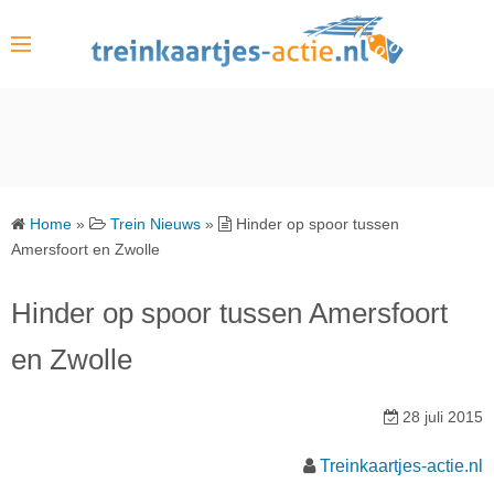
S
k
i
p
t
o
c
o
Home
»
Trein Nieuws
»
Hinder op spoor tussen
n
Amersfoort en Zwolle
t
e
Hinder op spoor tussen Amersfoort
n
en Zwolle
t
28 juli 2015
Treinkaartjes-actie.nl