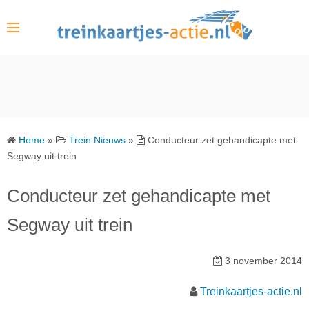
S
k
i
p
t
o
c
o
Home
»
Trein Nieuws
»
Conducteur zet gehandicapte met
n
Segway uit trein
t
e
Conducteur zet gehandicapte met
n
Segway uit trein
t
3 november 2014
Treinkaartjes-actie.nl