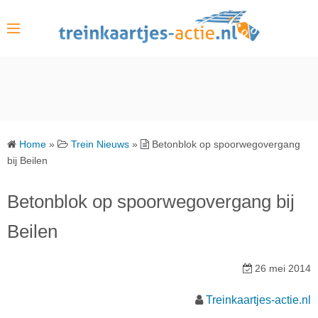
S
k
i
p
t
o
c
o
Home
»
Trein Nieuws
»
Betonblok op spoorwegovergang
n
bij Beilen
t
e
Betonblok op spoorwegovergang bij
n
Beilen
t
26 mei 2014
Treinkaartjes-actie.nl