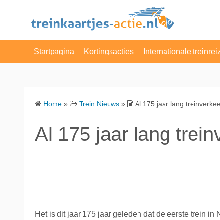
S
k
i
p
Startpagina
Kortingsacties
Internationale treinrei
t
o
NS Enkele Reis
Belgie
c
o
NS Dagretour
Denemarken
Home
»
Trein Nieuws
»
Al 175 jaar lang treinverke
n
NS Weekenddagkaart
Duitsland
t
Al 175 jaar lang trei
e
NS dagkaart
Engeland
n
t
Actie van de Dag
Frankrijk
VakantieVeilingen
Luxemburg
Albert Heijn
Nederland
Het is dit jaar 175 jaar geleden dat de eerste trein i