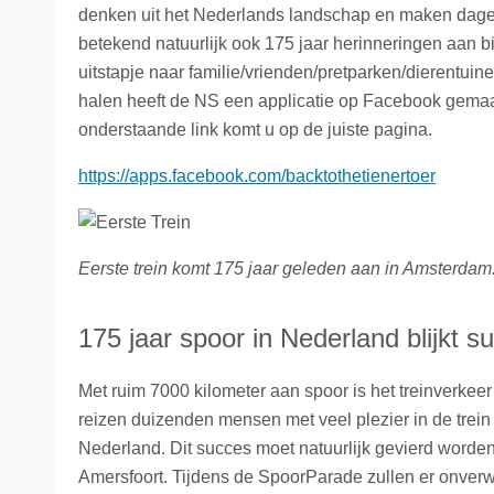
denken uit het Nederlands landschap en maken dagelij
La Place
Trein naar Oostenrijk
betekend natuurlijk ook 175 jaar herinneringen aan b
uitstapje naar familie/vrienden/pretparken/dierentui
Polen
halen heeft de NS een applicatie op Facebook gemaak
Trein naar Zwitserlan
onderstaande link komt u op de juiste pagina.
https://apps.facebook.com/backtothetienertoer
Treinen
Eerste trein komt 175 jaar geleden aan in Amsterdam
175 jaar spoor in Nederland blijkt s
Met ruim 7000 kilometer aan spoor is het treinverkeer
reizen duizenden mensen met veel plezier in de trein
Nederland. Dit succes moet natuurlijk gevierd word
Amersfoort. Tijdens de SpoorParade zullen er onverwa