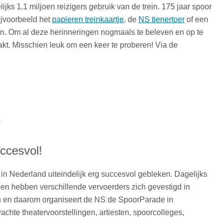
ks 1.1 miljoen reizigers gebruik van de trein. 175 jaar spoor
ijvoorbeeld het
papieren treinkaartje
, de
NS tienertoer
of een
nen. Om al deze herinneringen nogmaals te beleven en op te
t. Misschien leuk om een keer te proberen! Via de
d
.
uccesvol!
 in Nederland uiteindelijk erg succesvol gebleken. Dagelijks
 en hebben verschillende vervoerders zich gevestigd in
en en daarom organiseert de NS de SpoorParade in
chte theatervoorstellingen, artiesten, spoorcolleges,