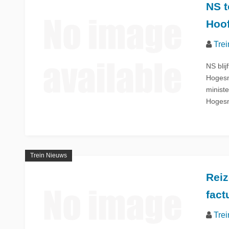
NS t
Hoof
Trei
NS bli
Hogesn
ministe
Hogesn
Trein Nieuws
Reiz
fact
Trei