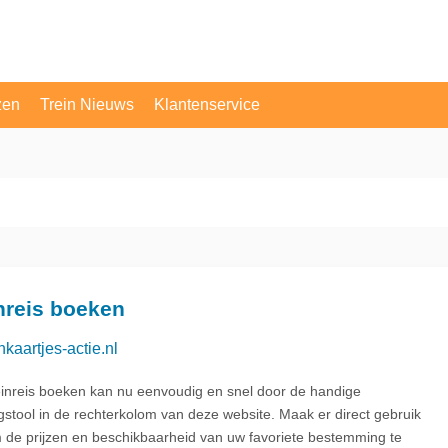
zen
Trein Nieuws
Klantenservice
OV Vragen
Contact
nreis boeken
nkaartjes-actie.nl
einreis boeken kan nu eenvoudig en snel door de handige
gstool in de rechterkolom van deze website. Maak er direct gebruik
 de prijzen en beschikbaarheid van uw favoriete bestemming te