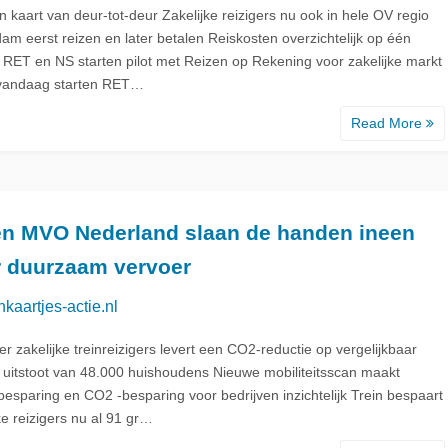
 kaart van deur-tot-deur Zakelijke reizigers nu ook in hele OV regio
am eerst reizen en later betalen Reiskosten overzichtelijk op één
r RET en NS starten pilot met Reizen op Rekening voor zakelijke markt
vandaag starten RET…
Read More
en MVO Nederland slaan de handen ineen
r duurzaam vervoer
nkaartjes-actie.nl
 zakelijke treinreizigers levert een CO2-reductie op vergelijkbaar
 uitstoot van 48.000 huishoudens Nieuwe mobiliteitsscan maakt
besparing en CO2 -besparing voor bedrijven inzichtelijk Trein bespaart
ke reizigers nu al 91 gr…