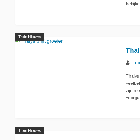
bekijke
La Place
Trein naar Oostenrijk
Polen
Trein naar Zwitserlan
Trein Nieuws
Thal
Treinen
Trei
Thalys 
veelbel
zijn m
voorga
Trein Nieuws