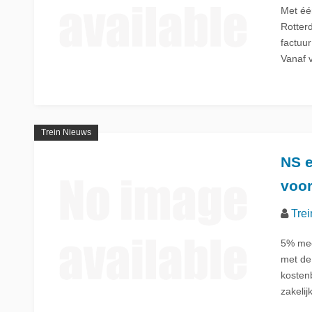
Met één
Rotterd
factuu
Vanaf 
Trein Nieuws
NS 
voo
Trei
5% meer
met de
kosten
zakelij