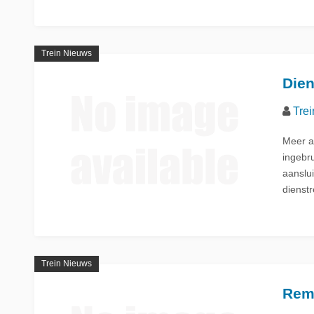
Trein Nieuws
Dien
Trei
Meer a
ingebr
aanslu
dienst
Trein Nieuws
Remc