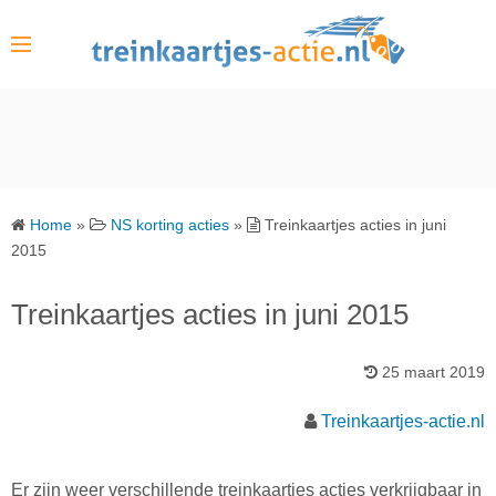
S
k
i
p
t
o
c
o
Home
»
NS korting acties
»
Treinkaartjes acties in juni
n
2015
t
e
Treinkaartjes acties in juni 2015
n
t
25 maart 2019
Treinkaartjes-actie.nl
Er zijn weer verschillende treinkaartjes acties verkrijgbaar in