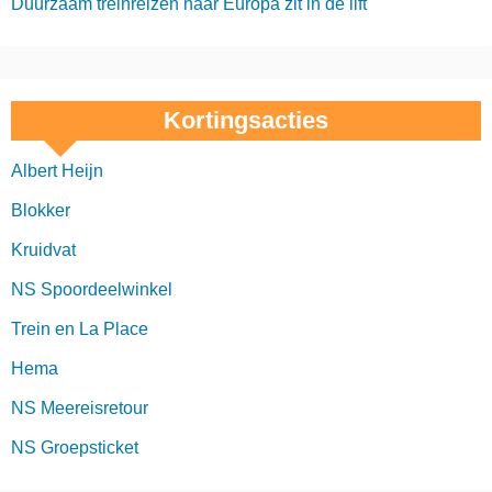
Duurzaam treinreizen naar Europa zit in de lift
Kortingsacties
Albert Heijn
Blokker
Kruidvat
NS Spoordeelwinkel
Trein en La Place
Hema
NS Meereisretour
NS Groepsticket