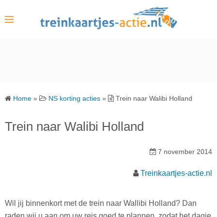
S
k
i
p
t
o
c
o
Home
»
NS korting acties
»
Trein naar Walibi Holland
n
t
Trein naar Walibi Holland
e
n
7 november 2014
t
Treinkaartjes-actie.nl
Wil jij binnenkort met de trein naar Wallibi Holland? Dan
raden wij u aan om uw reis goed te plannen, zodat het dagje