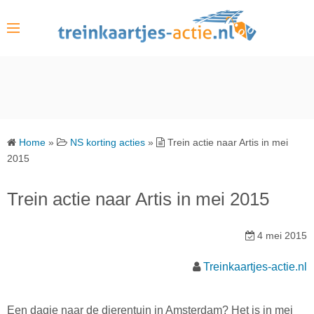
S
k
i
p
t
o
c
o
Home
»
NS korting acties
»
Trein actie naar Artis in mei
n
2015
t
e
Trein actie naar Artis in mei 2015
n
t
4 mei 2015
Treinkaartjes-actie.nl
Een dagje naar de dierentuin in Amsterdam? Het is in mei