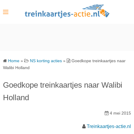
S
k
i
p
t
o
c
o
Home
»
NS korting acties
»
Goedkope treinkaartjes naar
n
Walibi Holland
t
e
Goedkope treinkaartjes naar Walibi
n
Holland
t
4 mei 2015
Treinkaartjes-actie.nl