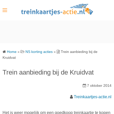
S
k
i
p
t
o
c
o
Home
»
NS korting acties
»
Trein aanbieding bij de
n
Kruidvat
t
e
Trein aanbieding bij de Kruidvat
n
t
7 oktober 2014
Treinkaartjes-actie.nl
Het is weer mogelijk om een goedkoop treinkaartje te kopen