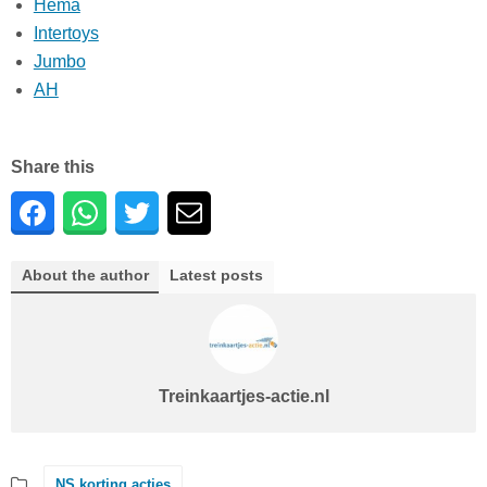
Hema
Intertoys
Jumbo
AH
Share this
About the author
Latest posts
Treinkaartjes-actie.nl
NS korting acties