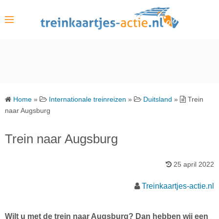
S
k
i
p
t
o
c
o
Home
»
Internationale treinreizen
»
Duitsland
»
Trein
n
naar Augsburg
t
e
Trein naar Augsburg
n
t
25 april 2022
Treinkaartjes-actie.nl
Wilt u met de trein naar Augsburg? Dan hebben wij een