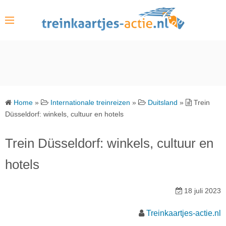
S
k
i
p
t
o
c
o
Home
»
Internationale treinreizen
»
Duitsland
»
Trein
n
Düsseldorf: winkels, cultuur en hotels
t
e
Trein Düsseldorf: winkels, cultuur en
n
hotels
t
18 juli 2023
Treinkaartjes-actie.nl