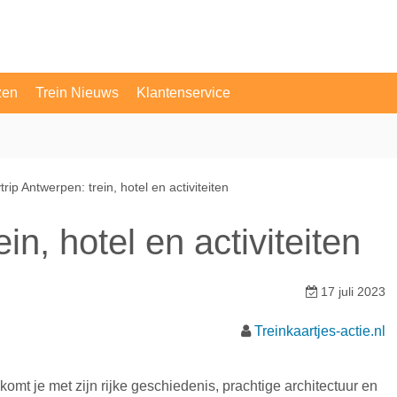
zen
Trein Nieuws
Klantenservice
OV Vragen
Contact
ytrip Antwerpen: trein, hotel en activiteiten
in, hotel en activiteiten
17 juli 2023
Treinkaartjes-actie.nl
omt je met zijn rijke geschiedenis, prachtige architectuur en