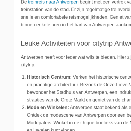
De
treinreis naar Antwerpen
begint met een vertrek v
treinstation van de stad. Er zijn regelmatige treinv
snelle en comfortabele reismogelijkheden. Geniet van
binnen enkele uren in het hart van Antwerpen aankom
Leuke Activiteiten voor citytrip Ant
Antwerpen heeft voor ieder wat wils te bieden. Hier z
citytrip:
Historisch Centrum:
Verken het historische centr
en prachtige architectuur. Bezoek de Onze-Lieve-
bewonder het Stadhuis van Antwerpen, een indru
straatjes van de Grote Markt en geniet van de char
Mode en Winkelen:
Antwerpen staat bekend als e
Ontdek de modescene van Antwerpen door een b
Modepaleis. Winkel in de chique boetieks van de 
en juwelen kunt vinden.