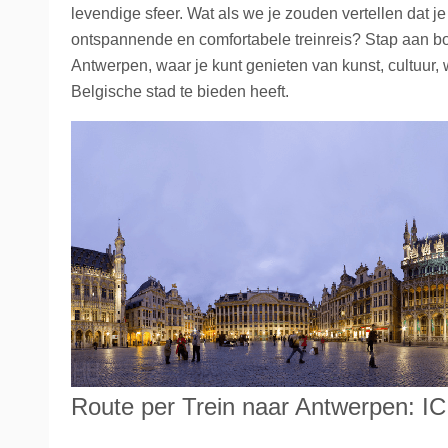
levendige sfeer. Wat als we je zouden vertellen dat 
La Place
Trein naar Oostenrijk
ontspannende en comfortabele treinreis? Stap aan bo
Antwerpen, waar je kunt genieten van kunst, cultuur,
Polen
Belgische stad te bieden heeft.
Trein naar Zwitserlan
Treinen
Route per Trein naar Antwerpen: IC