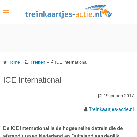
S
k
i
p
t
o
c
o
Home
»
Treinen
»
ICE International
n
t
ICE International
e
n
19 januari 2017
t
Treinkaartjes-actie.nl
De ICE International is de hogesnelheidstrein die de
afstand tussen Nederland en Duitsland aanzienlijk