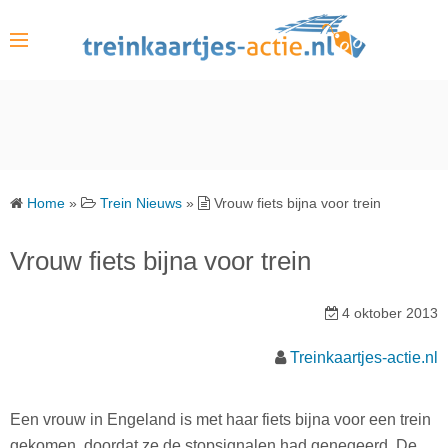
S
k
i
p
t
o
c
o
Home
»
Trein Nieuws
»
Vrouw fiets bijna voor trein
n
t
Vrouw fiets bijna voor trein
e
n
4 oktober 2013
t
Treinkaartjes-actie.nl
Een vrouw in Engeland is met haar fiets bijna voor een trein
gekomen, doordat ze de stopsignalen had genegeerd. De