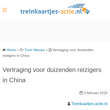
S
k
i
p
t
o
c
o
Home
»
Trein Nieuws
»
Vertraging voor duizenden
n
reizigers in China
t
e
Vertraging voor duizenden reizigers
n
in China
t
3 februari 2016
Treinkaartjes-actie.nl