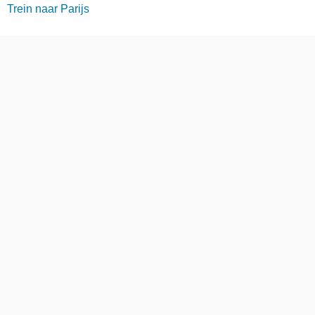
Trein naar Parijs
Trein naar Denemarken
Overzicht Goedkope Treinkaartjes