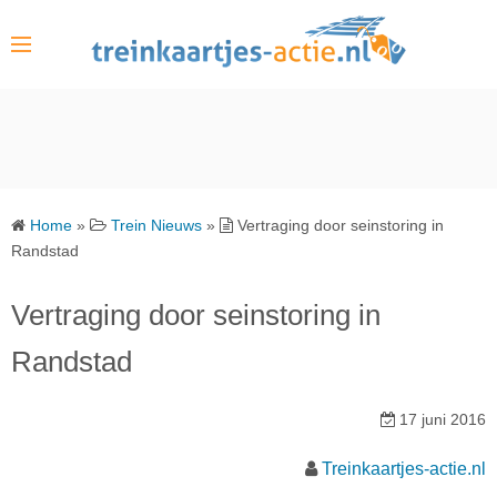
S
k
i
p
t
o
c
o
Home
»
Trein Nieuws
»
Vertraging door seinstoring in
n
Randstad
t
e
Vertraging door seinstoring in
n
Randstad
t
17 juni 2016
Treinkaartjes-actie.nl