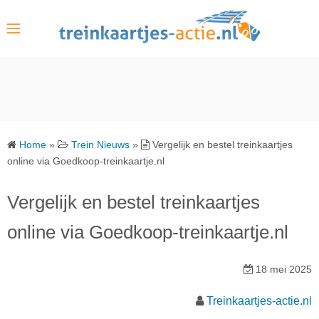
S
k
i
p
t
o
c
o
Home
»
Trein Nieuws
»
Vergelijk en bestel treinkaartjes
n
online via Goedkoop-treinkaartje.nl
t
e
Vergelijk en bestel treinkaartjes
n
online via Goedkoop-treinkaartje.nl
t
18 mei 2025
Treinkaartjes-actie.nl