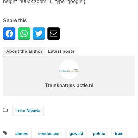
height=400px zoom=11 type=google }
Share this
About the author
Latest posts
Treinkaartjes-actie.nl
Trein Nieuws
almere
conducteur
geweld
politie
trein