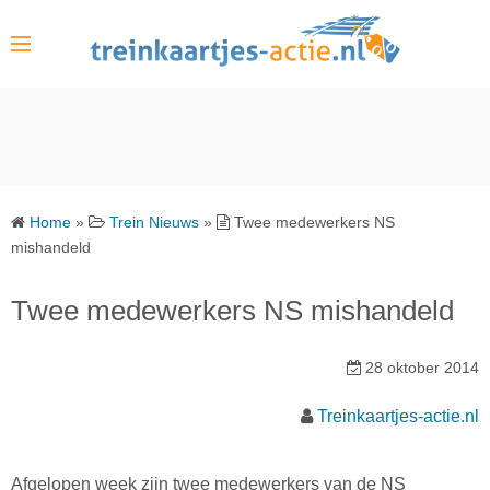
S
k
i
p
t
o
c
o
Home
»
Trein Nieuws
»
Twee medewerkers NS
n
mishandeld
t
e
Twee medewerkers NS mishandeld
n
t
28 oktober 2014
Treinkaartjes-actie.nl
Afgelopen week zijn twee medewerkers van de NS