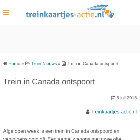
S
k
i
p
t
o
c
o
Home
»
Trein Nieuws
»
Trein in Canada ontspoort
n
t
Trein in Canada ontspoort
e
n
8 juli 2013
t
Treinkaartjes-actie.nl
Afgelopen week is een trein in Canada ontspoord en
vervolgens ontploft. Een aantal wagons met ruwe olie