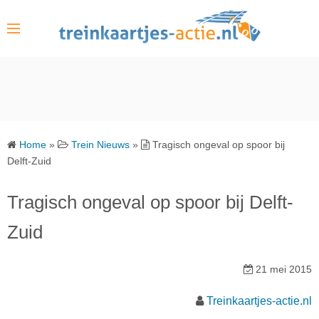
S
k
i
p
t
o
c
o
Home
»
Trein Nieuws
»
Tragisch ongeval op spoor bij
n
Delft-Zuid
t
e
Tragisch ongeval op spoor bij Delft-
n
Zuid
t
21 mei 2015
Treinkaartjes-actie.nl