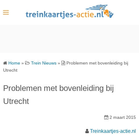
S
k
i
p
t
o
c
o
Home
»
Trein Nieuws
»
Problemen met bovenleiding bij
n
Utrecht
t
e
Problemen met bovenleiding bij
n
Utrecht
t
2 maart 2015
Treinkaartjes-actie.nl