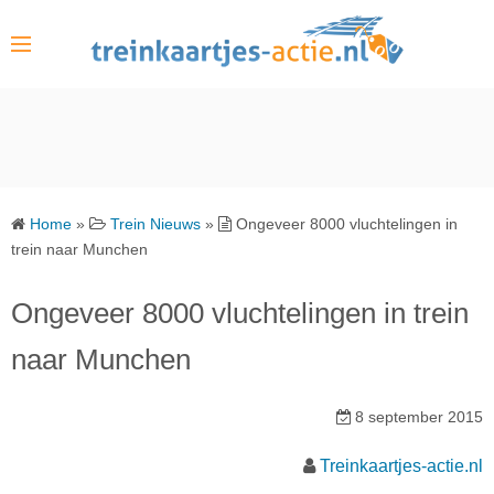
S
k
i
p
t
o
c
o
Home
»
Trein Nieuws
»
Ongeveer 8000 vluchtelingen in
n
trein naar Munchen
t
e
Ongeveer 8000 vluchtelingen in trein
n
naar Munchen
t
8 september 2015
Treinkaartjes-actie.nl