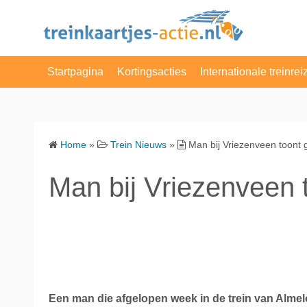
S
k
i
p
Startpagina
Kortingsacties
Internationale treinrei
t
o
NS Enkele Reis
Belgie
c
o
NS Dagretour
Denemarken
Home
»
Trein Nieuws
»
Man bij Vriezenveen toont 
n
NS Weekenddagkaart
Duitsland
t
Man bij Vriezenveen 
e
NS dagkaart
Engeland
n
t
Actie van de Dag
Frankrijk
VakantieVeilingen
Luxemburg
Albert Heijn
Nederland
Een man die afgelopen week in de trein van Almel