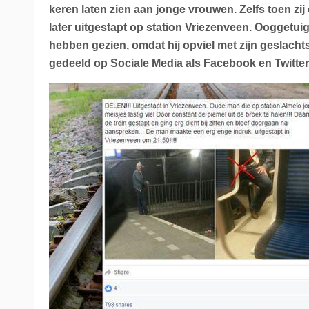
keren laten zien aan jonge vrouwen. Zelfs toen zi
La Place
Trein naar Oostenrijk
later uitgestapt op station Vriezenveen. Ooggetu
hebben gezien, omdat hij opviel met zijn geslacht
Polen
gedeeld op Sociale Media als Facebook en Twitter
Trein naar Zwitserlan
Treinen