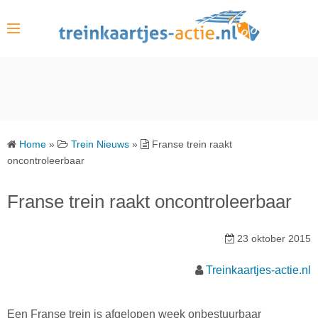
S
k
i
p
t
o
c
o
Home
»
Trein Nieuws
»
Franse trein raakt
n
oncontroleerbaar
t
e
Franse trein raakt oncontroleerbaar
n
t
23 oktober 2015
Treinkaartjes-actie.nl
Een Franse trein is afgelopen week onbestuurbaar